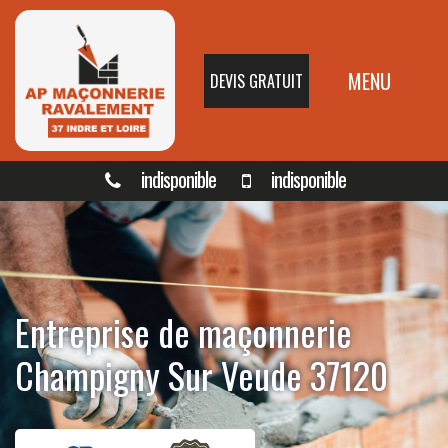
MENU
DEVIS GRATUIT
indisponible
indisponible
Entreprise de maçonnerie
Champigny Sur Veude 37120