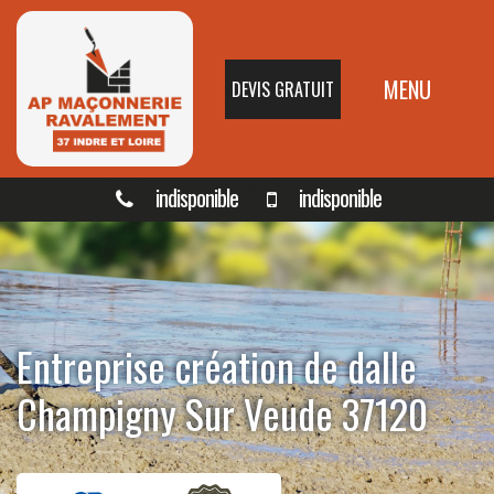
MENU
DEVIS GRATUIT
indisponible
indisponible
Entreprise création de dalle
Champigny Sur Veude 37120