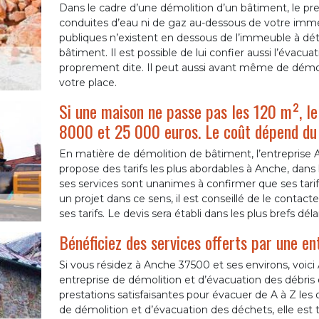
Dans le cadre d’une démolition d’un bâtiment, le prest
conduites d’eau ni de gaz au-dessous de votre immeu
publiques n’existent en dessous de l’immeuble à détr
bâtiment. Il est possible de lui confier aussi l’évacu
proprement dite. Il peut aussi avant même de démoli
votre place.
Si une maison ne passe pas les 120 m², le 
8000 et 25 000 euros. Le coût dépend du t
En matière de démolition de bâtiment, l’entreprise
propose des tarifs les plus abordables à Anche, dans l
ses services sont unanimes à confirmer que ses tari
un projet dans ce sens, il est conseillé de le contac
ses tarifs. Le devis sera établi dans les plus brefs délai
Bénéficiez des services offerts par une en
Si vous résidez à Anche 37500 et ses environs, voi
entreprise de démolition et d’évacuation des débris d
prestations satisfaisantes pour évacuer de A à Z les 
de démolition et d’évacuation des déchets, elle est