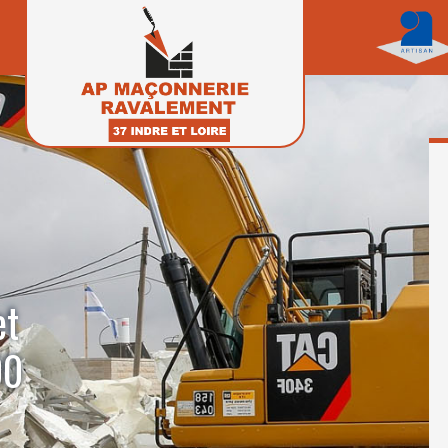
et
00