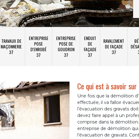
ENTREPRISE
ENTREPRISE
ENDUIT
TRAVAUX DE
RAVALEMENT
BÉ
POSE
POSE DE
DE
MAÇONNERIE
DE FAÇADE
DÉSA
D'ENROBÉ
GOUDRON
FAÇADE
37
37
37
37
37
Ce qui est à savoir sur
Une fois que la démolition d
effectuée, il va falloir évacu
l’évacuation des gravats doit 
devez faire appel à un profes
comprise dans la démolitio
entreprise de démolition qu
l’évacuation de gravats. Con