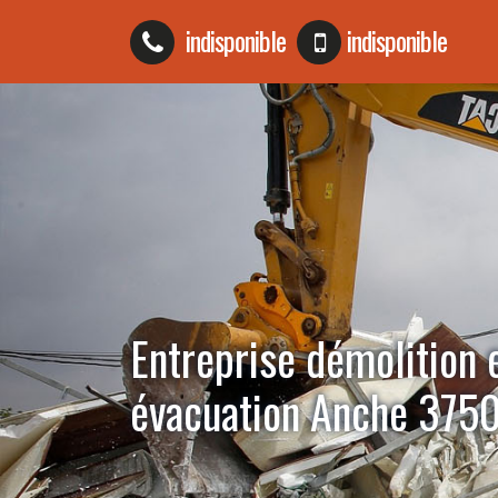
indisponible
indisponible
Entreprise démolition 
évacuation Anche 375