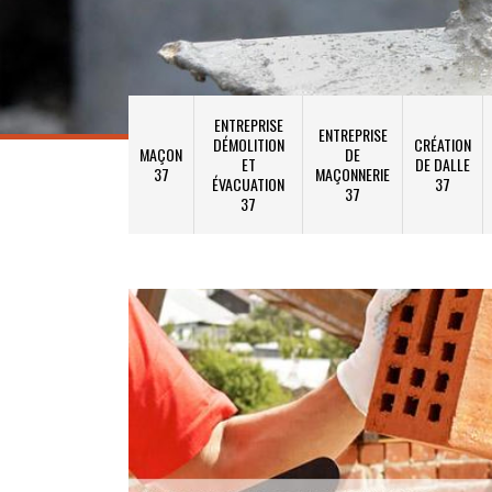
ENTREPRISE
ENTREPRISE
DÉMOLITION
CRÉATION
MAÇON
DE
ET
DE DALLE
37
MAÇONNERIE
ÉVACUATION
37
37
37