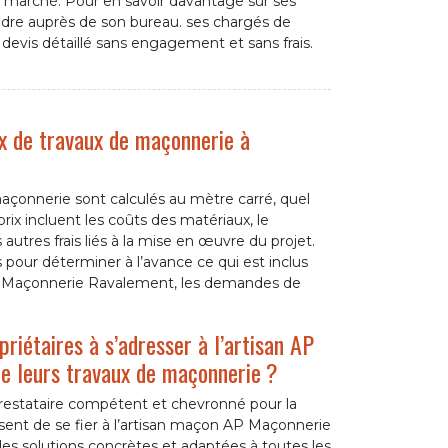
u marché. Pour en savoir davantage sur ses
ndre auprès de son bureau. ses chargés de
 devis détaillé sans engagement et sans frais.
ix de travaux de maçonnerie à
 maçonnerie sont calculés au mètre carré, quel
prix incluent les coûts des matériaux, le
autres frais liés à la mise en œuvre du projet.
pour déterminer à l’avance ce qui est inclus
P Maçonnerie Ravalement, les demandes de
riétaires à s’adresser à l’artisan AP
e leurs travaux de maçonnerie ?
prestataire compétent et chevronné pour la
sent de se fier à l’artisan maçon AP Maçonnerie
es solutions concrètes et adaptées à toutes les