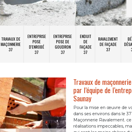
ENTREPRISE
ENTREPRISE
ENDUIT
TRAVAUX DE
RAVALEMENT
BÉ
POSE
POSE DE
DE
MAÇONNERIE
DE FAÇADE
DÉSA
D'ENROBÉ
GOUDRON
FAÇADE
37
37
37
37
37
Travaux de maçonnerie 
par l’équipe de l’entr
Saunay
Pour la mise en œuvre de vo
dans ses environs dans le 37
Maçonnerie Ravalement. ce 
réalisations impeccables, mai