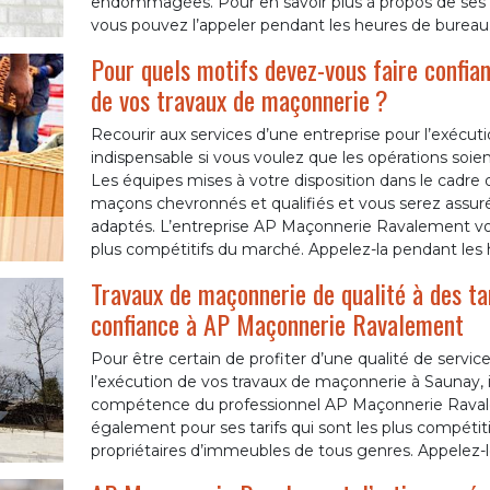
endommagées. Pour en savoir plus à propos de ses s
vous pouvez l’appeler pendant les heures de bureau
Pour quels motifs devez-vous faire confian
de vos travaux de maçonnerie ?
Recourir aux services d’une entreprise pour l’exécu
indispensable si vous voulez que les opérations soie
Les équipes mises à votre disposition dans le cadre 
maçons chevronnés et qualifiés et vous serez assurés 
adaptés. L’entreprise AP Maçonnerie Ravalement vous
plus compétitifs du marché. Appelez-la pendant les
Travaux de maçonnerie de qualité à des tar
confiance à AP Maçonnerie Ravalement
Pour être certain de profiter d’une qualité de servic
l’exécution de vos travaux de maçonnerie à Saunay, 
compétence du professionnel AP Maçonnerie Ravale
également pour ses tarifs qui sont les plus compétiti
propriétaires d’immeubles de tous genres. Appelez-l