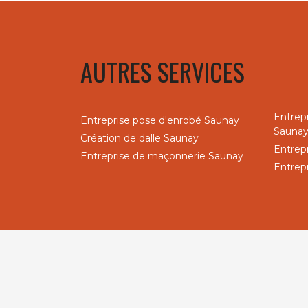
AUTRES SERVICES
Entrep
Entreprise pose d'enrobé Saunay
Sauna
Création de dalle Saunay
Entrep
Entreprise de maçonnerie Saunay
Entrep