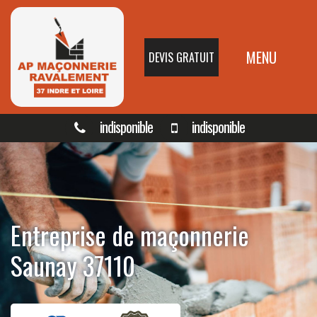
MENU
DEVIS GRATUIT
indisponible
indisponible
Entreprise de maçonnerie
Saunay 37110