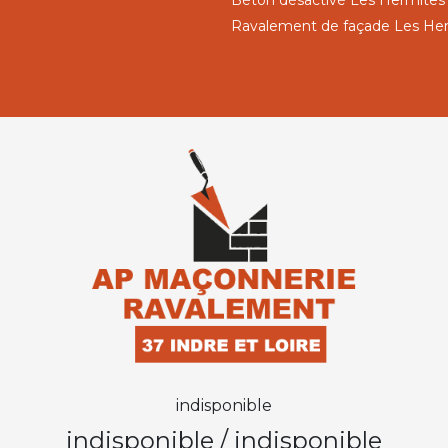
Béton désactivé Les Hermites
Ravalement de façade Les He
indisponible
indisponible
/
indisponible