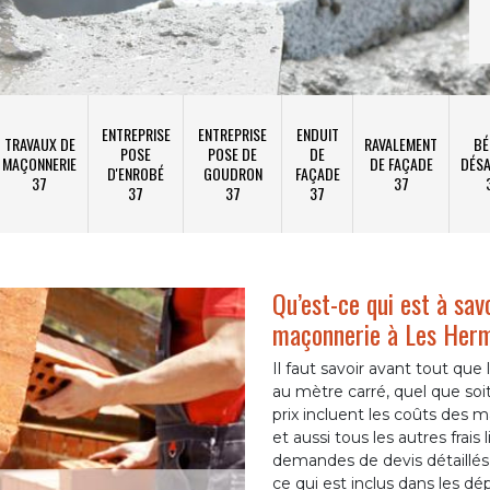
ENTREPRISE
ENTREPRISE
ENDUIT
TRAVAUX DE
RAVALEMENT
BÉ
POSE
POSE DE
DE
MAÇONNERIE
DE FAÇADE
DÉSA
D'ENROBÉ
GOUDRON
FAÇADE
37
37
37
37
37
Qu’est-ce qui est à sav
maçonnerie à Les Herm
Il faut savoir avant tout que
au mètre carré, quel que soit
prix incluent les coûts des 
et aussi tous les autres frais
demandes de devis détaillés
ce qui est inclus dans les 