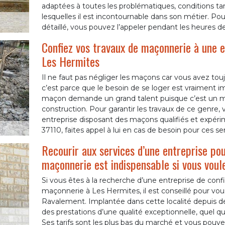
adaptées à toutes les problématiques, conditions tari
lesquelles il est incontournable dans son métier. Po
détaillé, vous pouvez l’appeler pendant les heures d
Confiez vos travaux de maçonnerie à une e
Les Hermites
Il ne faut pas négliger les maçons car vous avez touj
c’est parce que le besoin de se loger est vraiment im
maçon demande un grand talent puisque c’est un mé
construction. Pour garantir les travaux de ce genre
entreprise disposant des maçons qualifiés et expéri
37110, faites appel à lui en cas de besoin pour ces ser
Recourir aux services d’une entreprise pou
maçonnerie est indispensable si vous voul
Si vous êtes à la recherche d’une entreprise de conf
maçonnerie à Les Hermites, il est conseillé pour v
Ravalement. Implantée dans cette localité depuis des
des prestations d’une qualité exceptionnelle, quel qu
Ses tarifs sont les plus bas du marché et vous pouvez