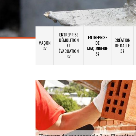
ENTREPRISE
ENTREPRISE
DÉMOLITION
CRÉATION
MAÇON
DE
ET
DE DALLE
37
MAÇONNERIE
ÉVACUATION
37
37
37