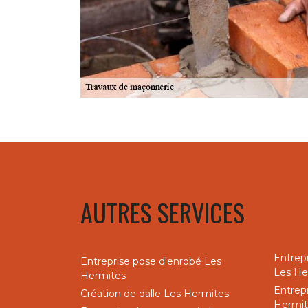
AUTRES SERVICES
Entrep
Entreprise pose d'enrobé Les
Les He
Hermites
Entrep
Création de dalle Les Hermites
Hermit