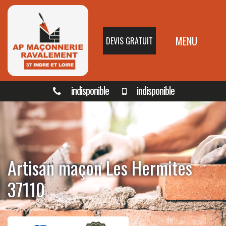
MENU
DEVIS GRATUIT
indisponible
indisponible
Artisan maçon Les Hermites
37110