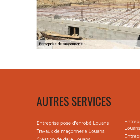
AUTRES SERVICES
Entrep
Entreprise pose d'enrobé Louans
Louan
Travaux de maçonnerie Louans
Entrep
Création de dalle Louans