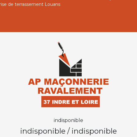
rise de terrassement Louans
indisponible
indisponible
/
indisponible