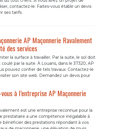
s pas du tout chers. Si vous avez un projet de
ser, contactez-le. Faites-vous établir un devis
 ses tarifs.
 maçonnerie AP Maçonnerie Ravalement
ité des services
r la surface à travailler. Par la suite, le sol doit
t coulé par la suite. À Louans, dans le 37320, AP
s pouvez confier de tels travaux. Contactez-le
 visiter son site web. Demandez un devis pour
-vous à l’entreprise AP Maçonnerie
alement est une entreprise reconnue pour la
 Ce prestataire a une compétence inégalable à
de bénéficier des prestations répondant à vos
ravaux de maçonnerie, une élévation de murs,