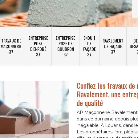
ENTREPRISE
ENTREPRISE
ENDUIT
TRAVAUX DE
RAVALEMENT
BÉ
POSE
POSE DE
DE
MAÇONNERIE
DE FAÇADE
DÉSA
D'ENROBÉ
GOUDRON
FAÇADE
37
37
37
37
37
Confiez les travaux d
Ravalement, une entre
de qualité
AP Maçonnerie Ravalement e
dans ce domaine depuis plus
inégalable. À Louans, dans le
Les propriétaires l’ont plébis