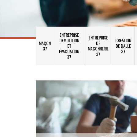
ENTREPRISE
ENTREPRISE
DÉMOLITION
CRÉATION
MAÇON
DE
ET
DE DALLE
37
MAÇONNERIE
ÉVACUATION
37
37
37