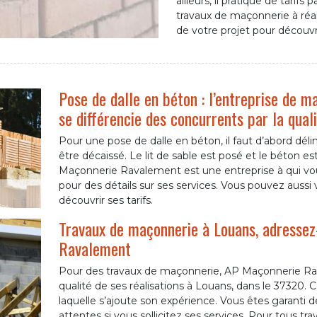
ailleurs, il pratique de tarif
travaux de maçonnerie à réali
de votre projet pour découvrir
Pose de dalle en béton : l’entreprise de
se différencie des concurrents par la qual
Pour une pose de dalle en béton, il faut d’abord délimite
être décaissé. Le lit de sable est posé et le béton es
Maçonnerie Ravalement est une entreprise à qui vou
pour des détails sur ses services. Vous pouvez aussi
découvrir ses tarifs.
Travaux de maçonnerie à Louans, adressez
Ravalement
Pour des travaux de maçonnerie, AP Maçonnerie Rav
qualité de ses réalisations à Louans, dans le 37320.
laquelle s’ajoute son expérience. Vous êtes garanti 
attentes si vous sollicitez ses services. Pour tous t