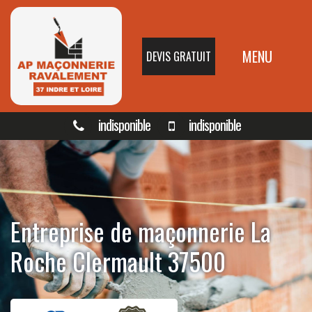
MENU
DEVIS GRATUIT
indisponible
indisponible
Entreprise de maçonnerie La
Roche Clermault 37500