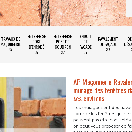
ENTREPRISE
ENTREPRISE
ENDUIT
TRAVAUX DE
RAVALEMENT
BÉ
POSE
POSE DE
DE
MAÇONNERIE
DE FAÇADE
DÉSA
D'ENROBÉ
GOUDRON
FAÇADE
37
37
37
37
37
AP Maçonnerie Ravalem
murage des fenêtres da
ses environs
Les murages sont des travau
comme les fenêtres qui ne so
peuvent pas être contactés p
on peut vous proposer de fa