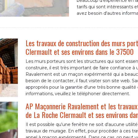
beaucoup d'expérience en la
tarifs qui sont intéressants
avez besoin d'autres informa
Les travaux de construction des murs port
Clermault et ses environs dans le 37500
Les murs porteurs sont les structures qui sont essenti
construire, il est très important de faire confiance 
Ravalement est un maçon expérimenté qui a beaucou
besoin de le contacter, il faut visiter son site web. 
appropriés pour la garantie d'une très bonne qualité 
informations, veuillez le téléphoner directement.
AP Maçonnerie Ravalement et les travaux 
de La Roche Clermault et ses environs da
Il est possible qu'une fenêtre ne soit d'aucune utilité.
travaux de murage. En effet, pour procéder à ces trav
appel à maçon expérimenté. Dans ce cas, on peut vo