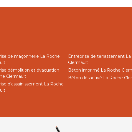
rise de maçonnerie La Roche
Entreprise de terrassement L
ult
Clermault
rise démolition et évacuation
Béton imprimé La Roche Cler
he Clermault
Béton désactivé La Roche Cle
rise d'assainissement La Roche
ult