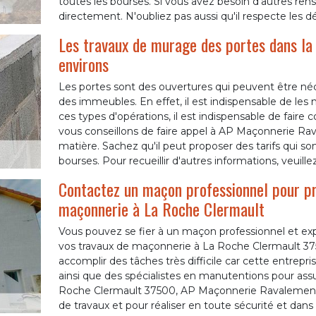
toutes les bourses. Si vous avez besoin d'autres ren
directement. N'oubliez pas aussi qu'il respecte les dé
Les travaux de murage des portes dans la 
environs
Les portes sont des ouvertures qui peuvent être néc
des immeubles. En effet, il est indispensable de les m
ces types d'opérations, il est indispensable de fair
vous conseillons de faire appel à AP Maçonnerie Rav
matière. Sachez qu'il peut proposer des tarifs qui so
bourses. Pour recueillir d'autres informations, veuill
Contactez un maçon professionnel pour pr
maçonnerie à La Roche Clermault
Vous pouvez se fier à un maçon professionnel et expé
vos travaux de maçonnerie à La Roche Clermault 375
accomplir des tâches très difficile car cette entrepr
ainsi que des spécialistes en manutentions pour assur
Roche Clermault 37500, AP Maçonnerie Ravalement es
de travaux et pour réaliser en toute sécurité et dans l