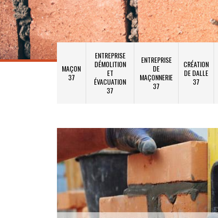
ENTREPRISE
ENTREPRISE
DÉMOLITION
CRÉATION
MAÇON
DE
ET
DE DALLE
37
MAÇONNERIE
ÉVACUATION
37
37
37