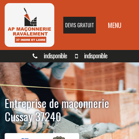
MENU
DEVIS GRATUIT
indisponible
indisponible
Entreprise de maçonnerie
Cussay 37240