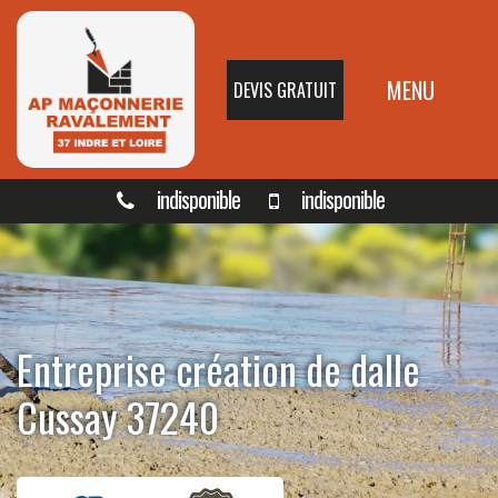
MENU
DEVIS GRATUIT
indisponible
indisponible
Entreprise création de dalle
Cussay 37240