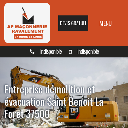
MENU
DEVIS GRATUIT
indisponible
indisponible
Entreprise démolition et
évacuation Saint Benoit La
Foret 37500