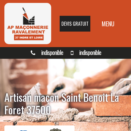
MENU
DEVIS GRATUIT
indisponible
indisponible
Artisan maçon Saint Benoit La
Foret 37500