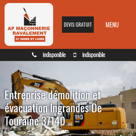
MENU
DEVIS GRATUIT
indisponible
indisponible
Entreprise démolition et
évacuation Ingrandes De
Touraine 37140