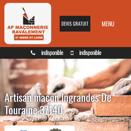
MENU
DEVIS GRATUIT
indisponible
indisponible
Artisan maçon Ingrandes De
Touraine 37140