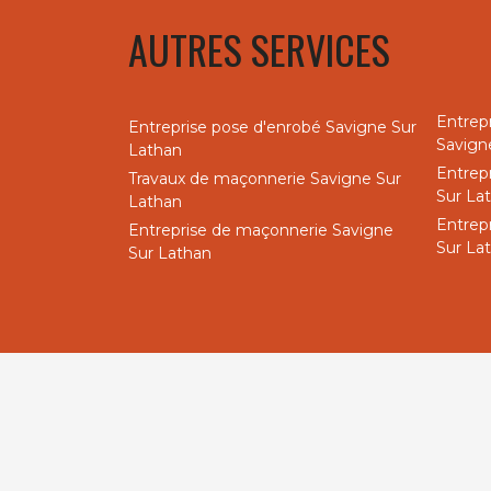
AUTRES SERVICES
Entrep
Entreprise pose d'enrobé Savigne Sur
Savign
Lathan
Entrep
Travaux de maçonnerie Savigne Sur
Sur La
Lathan
Entrep
Entreprise de maçonnerie Savigne
Sur La
Sur Lathan