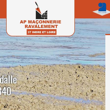
dalle
340