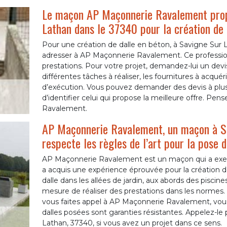
Le maçon AP Maçonnerie Ravalement propo
Lathan dans le 37340 pour la création de 
Pour une création de dalle en béton, à Savigne Sur La
adresser à AP Maçonnerie Ravalement. Ce professionn
prestations. Pour votre projet, demandez-lui un devis.
différentes tâches à réaliser, les fournitures à acquérir
d’exécution. Vous pouvez demander des devis à plusi
d’identifier celui qui propose la meilleure offre. Pe
Ravalement.
AP Maçonnerie Ravalement, un maçon à Sa
respecte les règles de l’art pour la pose 
AP Maçonnerie Ravalement est un maçon qui a exercé
a acquis une expérience éprouvée pour la création d
dalle dans les allées de jardin, aux abords des pisci
mesure de réaliser des prestations dans les normes. L
vous faites appel à AP Maçonnerie Ravalement, vous 
dalles posées sont garanties résistantes. Appelez-le
Lathan, 37340, si vous avez un projet dans ce sens.