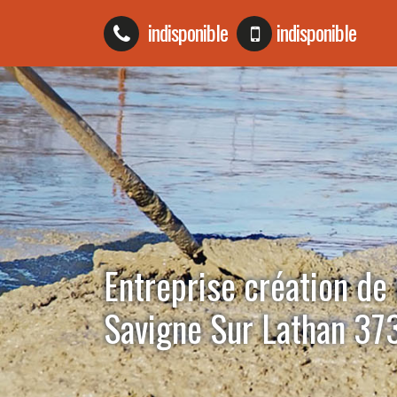
indisponible
indisponible
Entreprise création de 
Savigne Sur Lathan 37