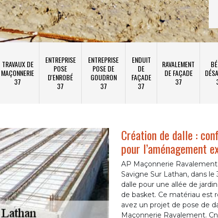
ENTREPRISE
ENTREPRISE
ENDUIT
TRAVAUX DE
RAVALEMENT
BÉ
POSE
POSE DE
DE
MAÇONNERIE
DE FAÇADE
DÉSA
D'ENROBÉ
GOUDRON
FAÇADE
37
37
37
37
37
Création de dalle : co
pour l’aménagement ex
AP Maçonnerie Ravalement e
Savigne Sur Lathan, dans le 3
dalle pour une allée de jardi
de basket. Ce matériau est r
avez un projet de pose de d
Maçonnerie Ravalement. Cnac