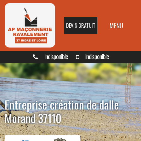
MENU
DEVIS GRATUIT
indisponible
indisponible
Entreprise création de dalle
Morand 37110