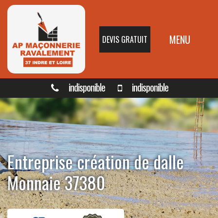
MENU
DEVIS GRATUIT
indisponible
indisponible
Entreprise création de dalle
Monnaie 37380