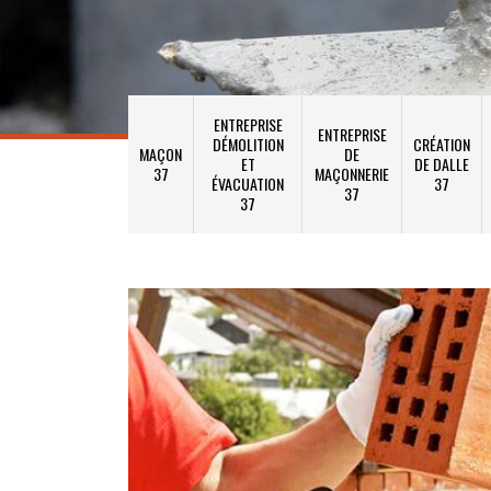
ENTREPRISE
ENTREPRISE
DÉMOLITION
CRÉATION
MAÇON
DE
ET
DE DALLE
37
MAÇONNERIE
ÉVACUATION
37
37
37