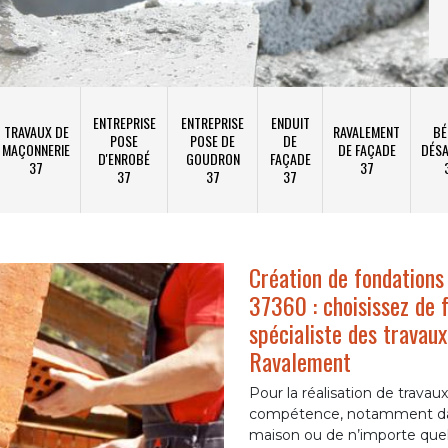
ENTREPRISE
ENTREPRISE
ENDUIT
TRAVAUX DE
RAVALEMENT
BÉ
POSE
POSE DE
DE
MAÇONNERIE
DE FAÇADE
DÉSA
D'ENROBÉ
GOUDRON
FAÇADE
37
37
37
37
37
Création de fondations
37360 : choisissez de f
spécialiste des trava
Ravalement
Pour la réalisation de trav
compétence, notamment dans
maison ou de n’importe quel