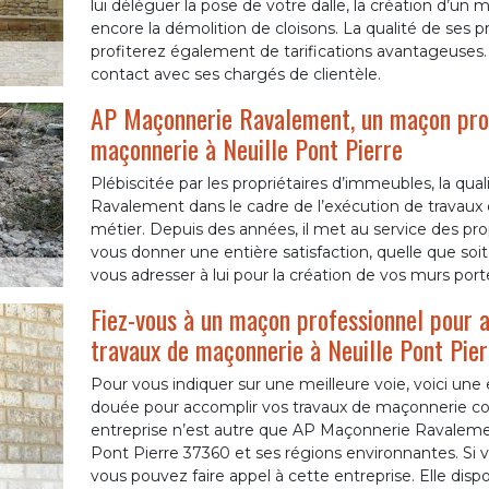
lui déléguer la pose de votre dalle, la création d’un 
encore la démolition de cloisons. La qualité de ses 
profiterez également de tarifications avantageuses.
contact avec ses chargés de clientèle.
AP Maçonnerie Ravalement, un maçon prof
maçonnerie à Neuille Pont Pierre
Plébiscitée par les propriétaires d’immeubles, la q
Ravalement dans le cadre de l’exécution de travaux de
métier. Depuis des années, il met au service des prop
vous donner une entière satisfaction, quelle que soi
vous adresser à lui pour la création de vos murs porte
Fiez-vous à un maçon professionnel pour a
travaux de maçonnerie à Neuille Pont Pier
Pour vous indiquer sur une meilleure voie, voici une
douée pour accomplir vos travaux de maçonnerie c
entreprise n’est autre que AP Maçonnerie Ravalemen
Pont Pierre 37360 et ses régions environnantes. Si v
vous pouvez faire appel à cette entreprise. Elle di