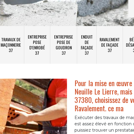
ENTREPRISE
ENTREPRISE
ENDUIT
TRAVAUX DE
RAVALEMENT
BÉ
POSE
POSE DE
DE
MAÇONNERIE
DE FAÇADE
DÉSA
D'ENROBÉ
GOUDRON
FAÇADE
37
37
37
37
37
Pour la mise en œuvre 
Neuille Le Lierre, mais
37380, choisissez de 
Ravalement. ce ma
Exécuter des travaux de ma
est assez élevé en fonction 
puissiez trouver un prestatai