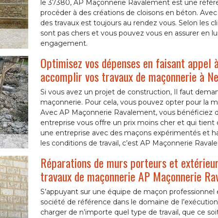
le 37380, AP Maçonnerie Ravalement est une référen
procéder à des créations de cloisons en béton. Avec s
des travaux est toujours au rendez vous. Selon les clie
sont pas chers et vous pouvez vous en assurer en lu
engagement.
Optimisez vos dépenses en faisant appel 
accomplir vos travaux de maçonnerie à Neu
Si vous avez un projet de construction, Il faut deman
maçonnerie. Pour cela, vous pouvez opter pour la me
Avec AP Maçonnerie Ravalement, vous bénéficiez d’un
entreprise vous offre un prix moins cher et qui tien
une entreprise avec des maçons expérimentés et habil
les conditions de travail, c’est AP Maçonnerie Ravale
Réparations de murs porteurs et extérieurs
travaux de maçonnerie AP Maçonnerie Rav
S’appuyant sur une équipe de maçon professionnel
société de référence dans le domaine de l’exécution
charger de n’importe quel type de travail, que ce soit