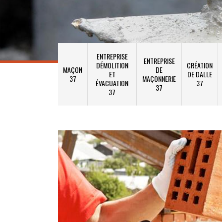
ENTREPRISE
ENTREPRISE
DÉMOLITION
CRÉATION
MAÇON
DE
ET
DE DALLE
37
MAÇONNERIE
ÉVACUATION
37
37
37