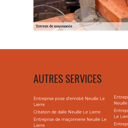
AUTRES SERVICES
Entrep
Entreprise pose d'enrobé Neuille Le
Neuille
Lierre
Entrepr
Création de dalle Neuille Le Lierre
Le Lier
Entreprise de maçonnerie Neuille Le
Entrep
Lierre