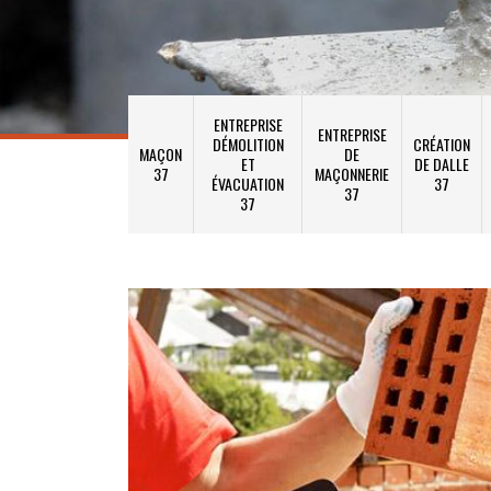
ENTREPRISE
ENTREPRISE
DÉMOLITION
CRÉATION
MAÇON
DE
ET
DE DALLE
37
MAÇONNERIE
ÉVACUATION
37
37
37