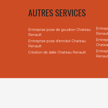
AUTRES SERVICES
Entrep
Entreprise pose de goudron Chateau
Renaul
Renault
Entrep
Entreprise pose d'enrobé Chateau
Chatea
Renault
Entrep
Création de dalle Chateau Renault
Renaul