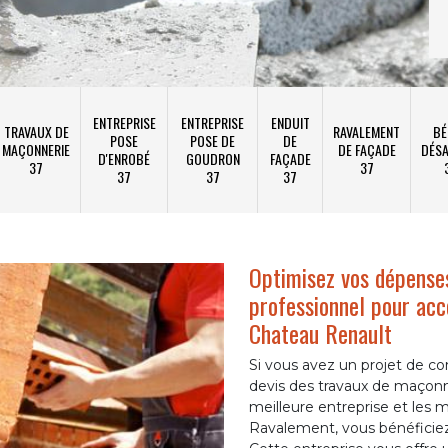
ENTREPRISE
ENTREPRISE
ENDUIT
TRAVAUX DE
RAVALEMENT
BÉ
POSE
POSE DE
DE
MAÇONNERIE
DE FAÇADE
DÉSA
D'ENROBÉ
GOUDRON
FAÇADE
37
37
37
37
37
Optimisez vos dépense
professionnel pour acc
Chateau Renault
Si vous avez un projet de co
devis des travaux de maçonn
meilleure entreprise et les
Ravalement, vous bénéficiez 