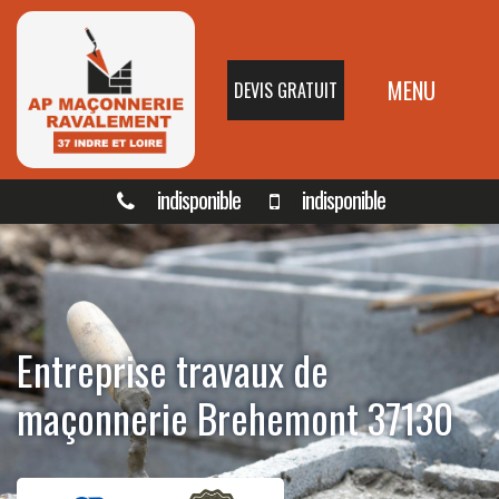
MENU
DEVIS GRATUIT
indisponible
indisponible
Entreprise travaux de
maçonnerie Brehemont 37130