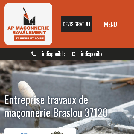
MENU
DEVIS GRATUIT
indisponible
indisponible
Entreprise travaux de
maçonnerie Braslou 37120