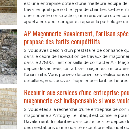
est une entreprise dotée d’une meilleure équipe d
travailler quel que soit le type de chantier. Cette ent
une nouvelle construction, une rénovation ou encore 
appel à eux pour corriger et réparer la pathologie de
AP Maçonnerie Ravalement, l’artisan spéci
propose des tarifs compétitifs
Si vous avez besoin d’un prestataire de confiance qu
dans le cadre de l’exécution de travaux de maçonner
dans le 37800, il est conseillé de contacter AP Ma
depuis des années, cet artisan maçon est un professio
l’unanimité. Vous pouvez découvrir ses réalisations s
détaillées, vous pouvez l’appeler pendant les heures
Recourir aux services d’une entreprise pou
maçonnerie est indispensable si vous voul
Si vous êtes à la recherche d’une entreprise de conf
maçonnerie à Antogny Le Tillac, il est conseillé po
Ravalement. Implantée dans cette localité depuis des
des prestations d’une qualité exceptionnelle, quel qu