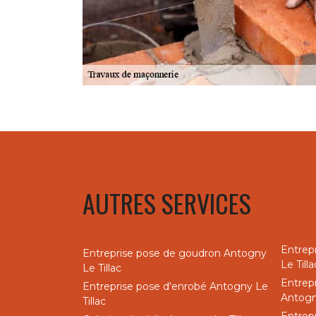
AUTRES SERVICES
Entrep
Entreprise pose de goudron Antogny
Le Tilla
Le Tillac
Entrep
Entreprise pose d'enrobé Antogny Le
Antogny
Tillac