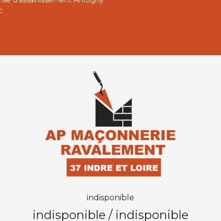
rise d'assainissement Antogny
c
indisponible
indisponible
/
indisponible