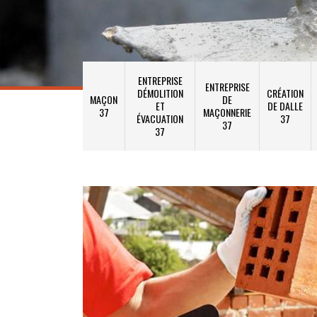
ENTREPRISE
ENTREPRISE
DÉMOLITION
CRÉATION
MAÇON
DE
ET
DE DALLE
37
MAÇONNERIE
ÉVACUATION
37
37
37