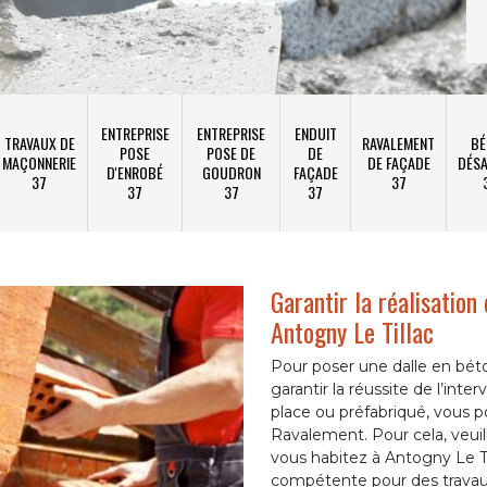
ENTREPRISE
ENTREPRISE
ENDUIT
TRAVAUX DE
RAVALEMENT
BÉ
POSE
POSE DE
DE
MAÇONNERIE
DE FAÇADE
DÉSA
D'ENROBÉ
GOUDRON
FAÇADE
37
37
37
37
37
Garantir la réalisation
Antogny Le Tillac
Pour poser une dalle en béton
garantir la réussite de l’inte
place ou préfabriqué, vous 
Ravalement. Pour cela, veui
vous habitez à Antogny Le Ti
compétente pour des travau