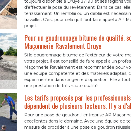
toujours disponible à Druye 37190 et ses régions voisi
d’effectuer la pose du revêtement. Dans ce cas, ell
terrassement. Un remblai ou un déblai est nécessaire 
travailler. C’est pour cela qu’il faut faire appel à 
projet.
Pour un goudronnage bitume de qualité, sol
Maçonnerie Ravalement Druye
Si le goudronnage bitume de l’extérieur de votre mai
votre projet, il est conseillé de faire appel à un pr
Maçonnerie Ravalement est recommandée pour vous 
une équipe compétente et des matériels adaptés, c
expérimentée dans ce genre d’opération. Elle a tou
une prestation de très haute qualité.
Les tarifs proposés par les professionnel
dépendent de plusieurs facteurs. Il y a d’a
Pour une pose de goudron, l’entreprise AP Maçonner
excellentes dans le domaine. Avec une équipe de tech
mesure de procéder à une pose de goudron réussie 