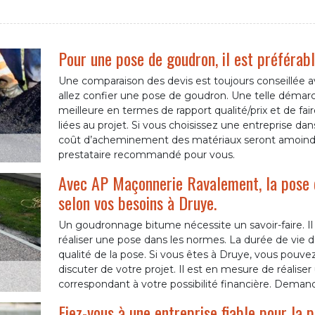
Pour une pose de goudron, il est préférabl
Une comparaison des devis est toujours conseillée ava
allez confier une pose de goudron. Une telle démarche
meilleure en termes de rapport qualité/prix et de fa
liées au projet. Si vous choisissez une entreprise dans v
coût d’acheminement des matériaux seront amoindr
prestataire recommandé pour vous.
Avec AP Maçonnerie Ravalement, la pose 
selon vos besoins à Druye.
Un goudronnage bitume nécessite un savoir-faire. Il
réaliser une pose dans les normes. La durée de vie 
qualité de la pose. Si vous êtes à Druye, vous pou
discuter de votre projet. Il est en mesure de réalise
correspondant à votre possibilité financière. Demand
Fiez-vous à une entreprise fiable pour la