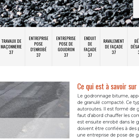
ENTREPRISE
ENTREPRISE
ENDUIT
TRAVAUX DE
RAVALEMENT
BÉ
POSE
POSE DE
DE
MAÇONNERIE
DE FAÇADE
DÉSA
D'ENROBÉ
GOUDRON
FAÇADE
37
37
37
37
37
Ce qui est à savoir su
Le godronnage bitume, appe
de granulé compacté. Ce type 
autoroutes. Il est formé de 
faut d’abord chauffer les co
est ensuite enrobé dans le g
doivent être confiées à des
une entreprise de pose de g