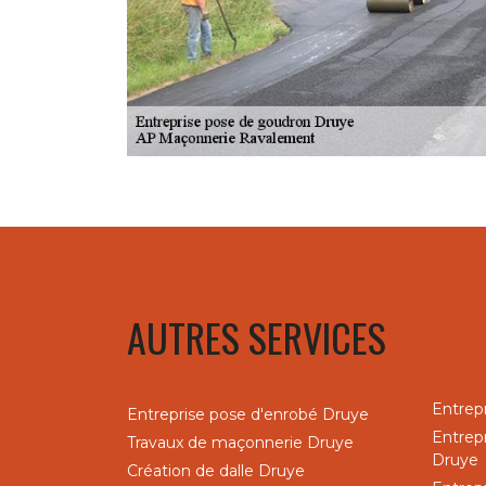
AUTRES SERVICES
Entrep
Entreprise pose d'enrobé Druye
Entrep
Travaux de maçonnerie Druye
Druye
Création de dalle Druye