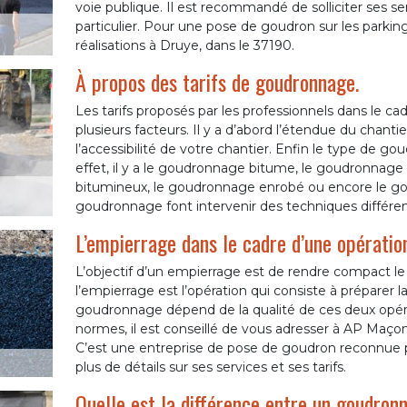
voie publique. Il est recommandé de solliciter ses s
particulier. Pour une pose de goudron sur les parking
réalisations à Druye, dans le 37190.
À propos des tarifs de goudronnage.
Les tarifs proposés par les professionnels dans le 
plusieurs facteurs. Il y a d’abord l’étendue du chant
l’accessibilité de votre chantier. Enfin le type de gou
effet, il y a le goudronnage bitume, le goudronnag
bitumineux, le goudronnage enrobé ou encore le go
goudronnage font intervenir des techniques différen
L’empierrage dans le cadre d’une opératio
L’objectif d’un empierrage est de rendre compact le
l’empierrage est l’opération qui consiste à préparer 
goudronnage dépend de la qualité de ces deux opér
normes, il est conseillé de vous adresser à AP Maço
C’est une entreprise de pose de goudron reconnue po
plus de détails sur ses services et ses tarifs.
Quelle est la différence entre un goudron