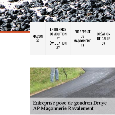
ENTREPRISE
ENTREPRISE
DÉMOLITION
CRÉATION
MAÇON
DE
ET
DE DALLE
37
MAÇONNERIE
ÉVACUATION
37
37
37