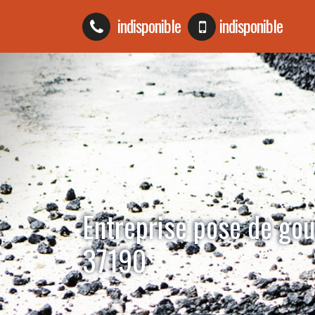
indisponible
indisponible
Entreprise pose de go
37190