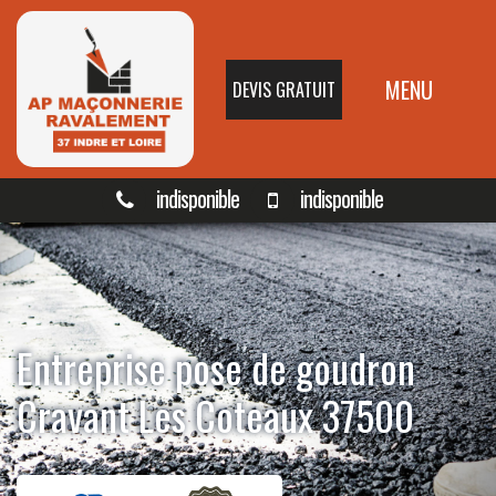
MENU
DEVIS GRATUIT
indisponible
indisponible
Entreprise pose de goudron
Cravant Les Coteaux 37500