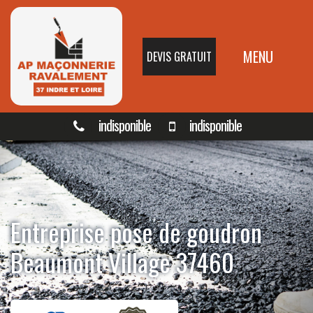
MENU
DEVIS GRATUIT
indisponible
indisponible
Entreprise pose de goudron
Beaumont Village 37460