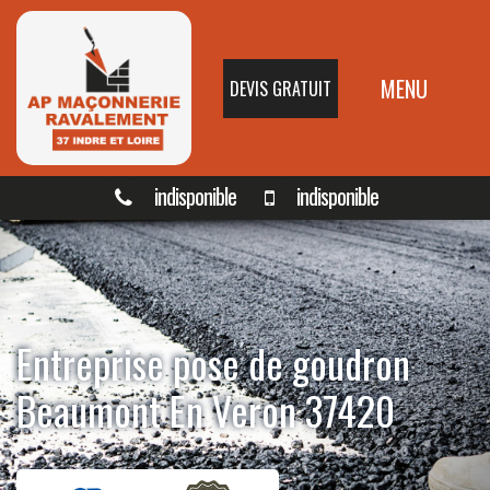
MENU
DEVIS GRATUIT
indisponible
indisponible
Entreprise pose de goudron
Beaumont En Veron 37420