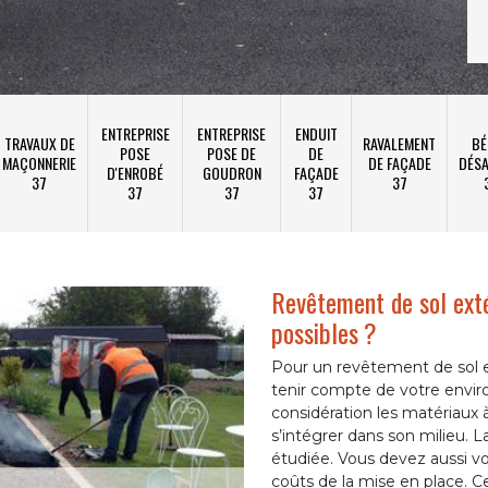
ENTREPRISE
ENTREPRISE
ENDUIT
TRAVAUX DE
RAVALEMENT
BÉ
POSE
POSE DE
DE
MAÇONNERIE
DE FAÇADE
DÉSA
D'ENROBÉ
GOUDRON
FAÇADE
37
37
37
37
37
Revêtement de sol extér
possibles ?
Pour un revêtement de sol exté
tenir compte de votre envi
considération les matériaux à
s’intégrer dans son milieu. La
étudiée. Vous devez aussi vo
coûts de la mise en place. 