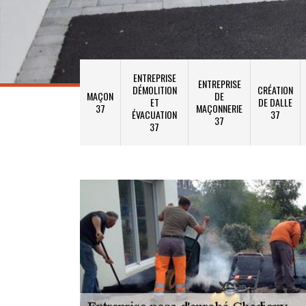
ENTREPRISE
ENTREPRISE
DÉMOLITION
CRÉATION
MAÇON
DE
ET
DE DALLE
37
MAÇONNERIE
ÉVACUATION
37
37
37