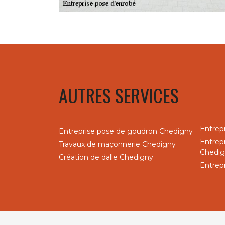
AUTRES SERVICES
Entrep
Entreprise pose de goudron Chedigny
Entrep
Travaux de maçonnerie Chedigny
Chedi
Création de dalle Chedigny
Entrep