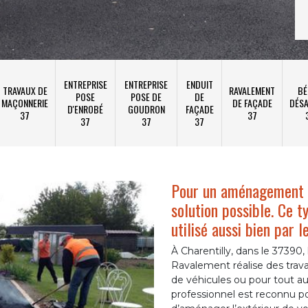
ENTREPRISE
ENTREPRISE
ENDUIT
TRAVAUX DE
RAVALEMENT
BÉ
POSE
POSE DE
DE
MAÇONNERIE
DE FAÇADE
DÉSA
D'ENROBÉ
GOUDRON
FAÇADE
37
37
37
37
37
Pour un aménagement de
solution possible. Ce
utilisé aussi bien par l
À Charentilly, dans le 37390
Ravalement réalise des trav
de véhicules ou pour tout a
professionnel est reconnu po