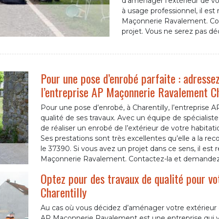
d’aménager l’extérieur de vot
à usage professionnel, il e
Maçonnerie Ravalement. Con
projet. Vous ne serez pas dé
Pour une pose d’enrobé parfaite : adressez
l’entreprise AP Maçonnerie Ravalement Ch
Pour une pose d’enrobé, à Charentilly, l’entreprise
qualité de ses travaux. Avec un équipe de spécialiste
de réaliser un enrobé de l’extérieur de votre habitat
Ses prestations sont très excellentes qu’elle a la rec
le 37390. Si vous avez un projet dans ce sens, il e
Maçonnerie Ravalement. Contactez-la et demandez u
Optez pour des travaux de qualité pour vo
Charentilly
Au cas où vous décidez d’aménager votre extérieur 
AP Maçonnerie Ravalement est une entreprise qui v