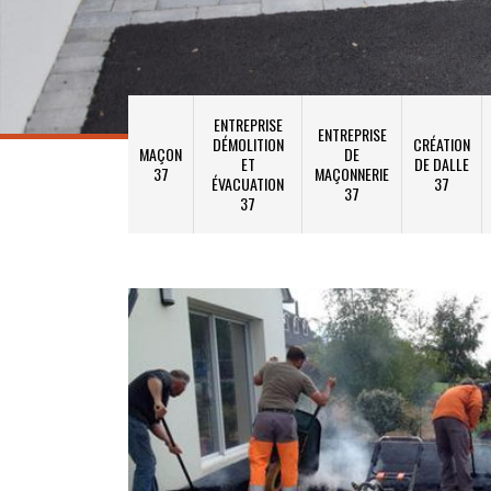
ENTREPRISE
ENTREPRISE
DÉMOLITION
CRÉATION
MAÇON
DE
ET
DE DALLE
37
MAÇONNERIE
ÉVACUATION
37
37
37