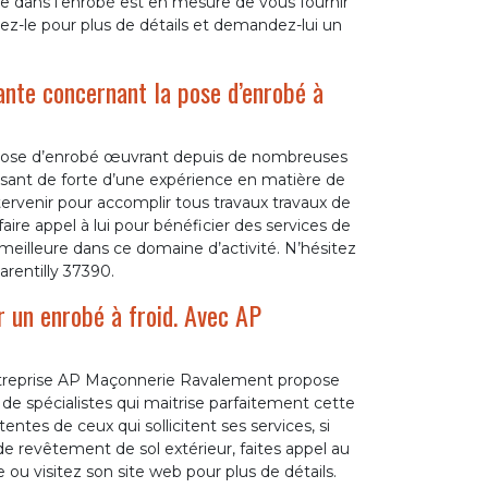
e dans l’enrobé est en mesure de vous fournir
ez-le pour plus de détails et demandez-lui un
ante concernant la pose d’enrobé à
pose d’enrobé œuvrant depuis de nombreuses
osant de forte d’une expérience en matière de
rvenir pour accomplir tous travaux travaux de
ire appel à lui pour bénéficier des services de
 meilleure dans ce domaine d’activité. N’hésitez
arentilly 37390.
r un enrobé à froid. Avec AP
’entreprise AP Maçonnerie Ravalement propose
de spécialistes qui maitrise parfaitement cette
entes de ceux qui sollicitent ses services, si
e revêtement de sol extérieur, faites appel au
u visitez son site web pour plus de détails.