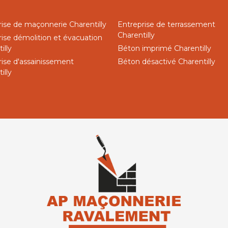
rise de maçonnerie Charentilly
Entreprise de terrassement
Charentilly
rise démolition et évacuation
illy
Béton imprimé Charentilly
rise d'assainissement
Béton désactivé Charentilly
illy