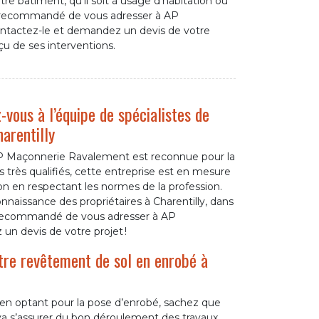
re bâtiment, qu’il soit à usage d’habitation ou
st recommandé de vous adresser à AP
tactez-le et demandez un devis de votre
çu de ses interventions.
-vous à l’équipe de spécialistes de
arentilly
 AP Maçonnerie Ravalement est reconnue pour la
s très qualifiés, cette entreprise est en mesure
ion en respectant les normes de la profession.
onnaissance des propriétaires à Charentilly, dans
st recommandé de vous adresser à AP
n devis de votre projet !
tre revêtement de sol en enrobé à
en optant pour la pose d’enrobé, sachez que
a s’assurer du bon déroulement des travaux