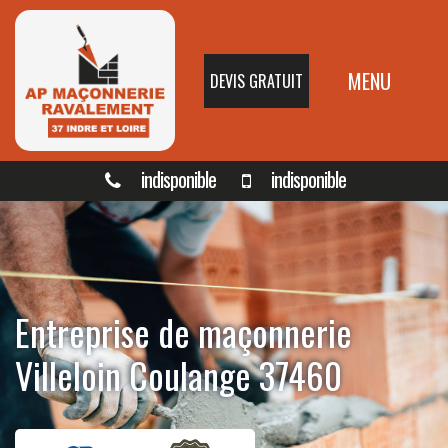
MENU
DEVIS GRATUIT
indisponible
indisponible
Entreprise de maçonnerie
Villeloin Coulange 37460