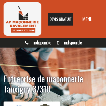
MENU
DEVIS GRATUIT
indisponible
indisponible
Entreprise de maçonnerie
Tauxigny 37310