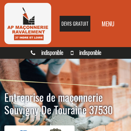
MENU
DEVIS GRATUIT
indisponible
indisponible
Entreprise de maçonnerie
Souvigny De Touraine 37530