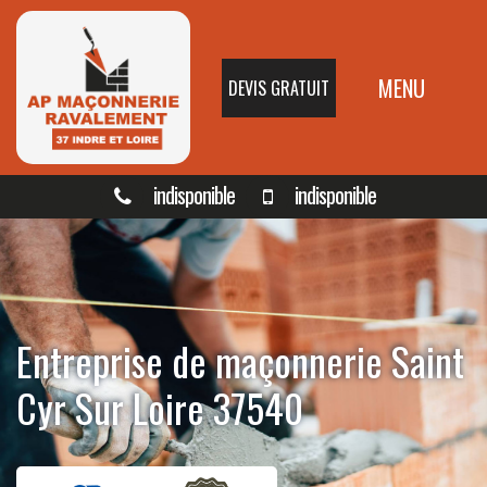
MENU
DEVIS GRATUIT
indisponible
indisponible
Entreprise de maçonnerie Saint
Cyr Sur Loire 37540