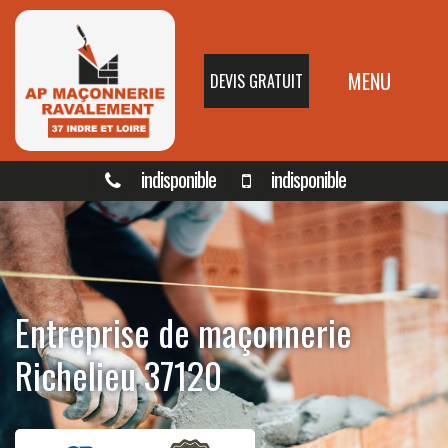
MENU
DEVIS GRATUIT
indisponible
indisponible
Entreprise de maçonnerie
Richelieu 37120