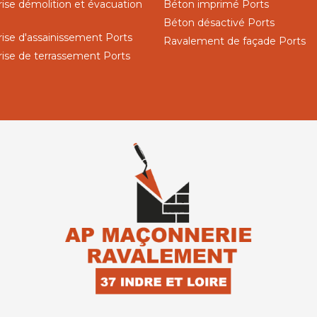
rise démolition et évacuation
Béton imprimé Ports
Béton désactivé Ports
rise d'assainissement Ports
Ravalement de façade Ports
rise de terrassement Ports