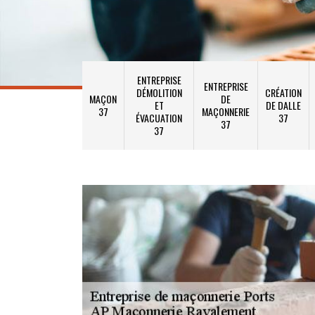
ENTREPRISE
ENTREPRISE
DÉMOLITION
CRÉATION
MAÇON
DE
ET
DE DALLE
37
MAÇONNERIE
ÉVACUATION
37
37
37