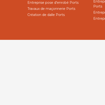
Entrep
Entreprise pose d'enrobé Ports
Ports
Travaux de maçonnerie Ports
Entrep
Création de dalle Ports
Entrep