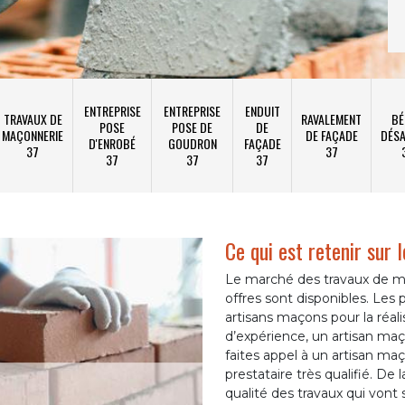
ENTREPRISE
ENTREPRISE
ENDUIT
TRAVAUX DE
RAVALEMENT
BÉ
POSE
POSE DE
DE
MAÇONNERIE
DE FAÇADE
DÉSA
D'ENROBÉ
GOUDRON
FAÇADE
37
37
37
37
37
Ce qui est retenir sur
Le marché des travaux de m
offres sont disponibles. Les p
artisans maçons pour la réal
d’expérience, un artisan maç
faites appel à un artisan ma
prestataire très qualifié. De
qualité des travaux qui vont