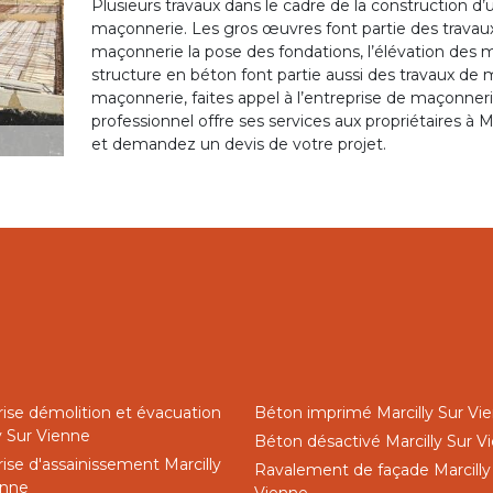
Plusieurs travaux dans le cadre de la construction d’
maçonnerie. Les gros œuvres font partie des travau
maçonnerie la pose des fondations, l’élévation des 
structure en béton font partie aussi des travaux de m
maçonnerie, faites appel à l’entreprise de maçonn
professionnel offre ses services aux propriétaires à 
et demandez un devis de votre projet.
rise démolition et évacuation
Béton imprimé Marcilly Sur Vi
y Sur Vienne
Béton désactivé Marcilly Sur V
ise d'assainissement Marcilly
Ravalement de façade Marcilly
enne