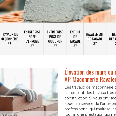
ENTREPRISE
ENTREPRISE
ENDUIT
TRAVAUX DE
RAVALEMENT
BÉ
POSE
POSE DE
DE
MAÇONNERIE
DE FAÇADE
DÉSA
D'ENROBÉ
GOUDRON
FAÇADE
37
37
37
37
37
Élévation des murs ou 
AP Maçonnerie Ravale
Les travaux de maçonnerie do
car ce sont des travaux très 
construction. Si vous envisa
appel au service de l’entre
professionnel qui maîtrise l
fournir une prestation qui ne