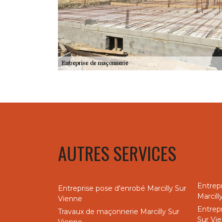
AUTRES SERVICES
Entrep
Entreprise pose d'enrobé Marcilly Sur
Marcill
Vienne
Entrepr
Travaux de maçonnerie Marcilly Sur
Sur Vi