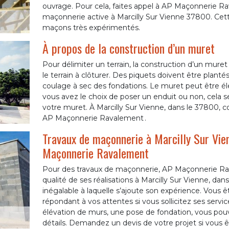
ouvrage. Pour cela, faites appel à AP Maçonnerie R
maçonnerie active à Marcilly Sur Vienne 37800. Cet
maçons très expérimentés.
À propos de la construction d’un muret
Pour délimiter un terrain, la construction d’un muret 
le terrain à clôturer. Des piquets doivent être plant
coulage à sec des fondations. Le muret peut être éle
vous avez le choix de poser un enduit ou non, cela s
votre muret. À Marcilly Sur Vienne, dans le 37800, c
AP Maçonnerie Ravalement .
Travaux de maçonnerie à Marcilly Sur Vien
Maçonnerie Ravalement
Pour des travaux de maçonnerie, AP Maçonnerie Rav
qualité de ses réalisations à Marcilly Sur Vienne, d
inégalable à laquelle s’ajoute son expérience. Vous ê
répondant à vos attentes si vous sollicitez ses serv
élévation de murs, une pose de fondation, vous pouve
détails. Demandez un devis de votre projet si vous êt