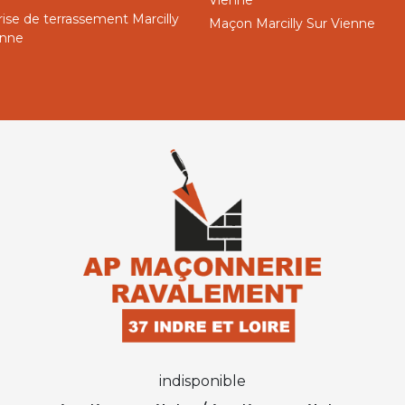
Vienne
ise de terrassement Marcilly
Maçon Marcilly Sur Vienne
enne
indisponible