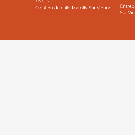
Vienne
Entrepr
Création de dalle Marcilly Sur Vienne
Sur Vi