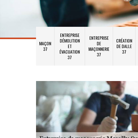
ENTREPRISE
ENTREPRISE
DÉMOLITION
CRÉATION
MAÇON
DE
ET
DE DALLE
37
MAÇONNERIE
ÉVACUATION
37
37
37