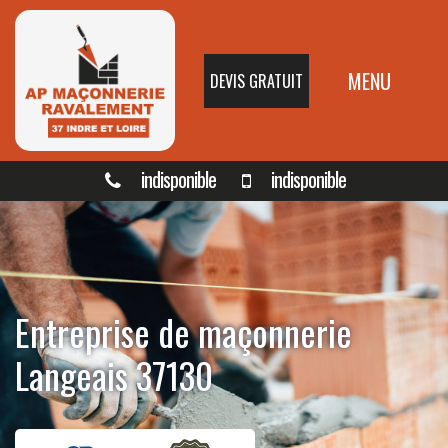
MENU
DEVIS GRATUIT
indisponible
indisponible
Entreprise de maçonnerie
Langeais 37130