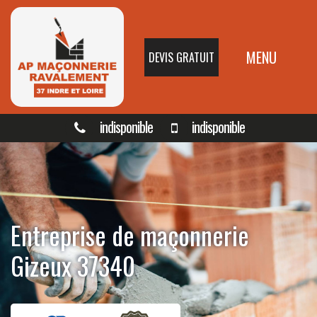
MENU
DEVIS GRATUIT
indisponible
indisponible
Entreprise de maçonnerie
Gizeux 37340