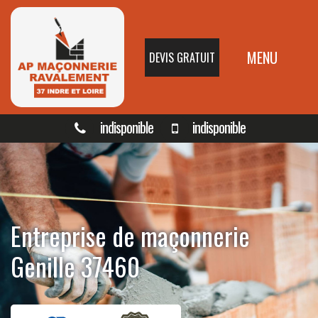
MENU
DEVIS GRATUIT
indisponible
indisponible
Entreprise de maçonnerie
Genille 37460