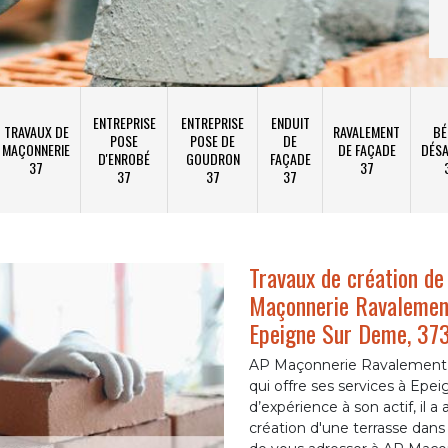
ENTREPRISE
ENTREPRISE
ENDUIT
TRAVAUX DE
RAVALEMENT
BÉ
POSE
POSE DE
DE
MAÇONNERIE
DE FAÇADE
DÉSA
D'ENROBÉ
GOUDRON
FAÇADE
37
37
37
37
37
Travaux de création de 
Maçonnerie Ravalement
Epeigne Sur Deme, 3
AP Maçonnerie Ravalement e
qui offre ses services à Ep
d’expérience à son actif, il a
création d'une terrasse dans