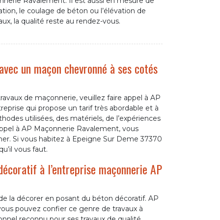
nerie Ravalement. Il est aussi en mesure de
dation, le coulage de béton ou l’élévation de
ux, la qualité reste au rendez-vous.
 avec un maçon chevronné à ses cotés
 travaux de maçonnerie, veuillez faire appel à AP
prise qui propose un tarif très abordable et à
odes utilisées, des matériels, de l’expériences
es appel à AP Maçonnerie Ravalement, vous
cher. Si vous habitez à Epeigne Sur Deme 37370
u’il vous faut.
décoratif à l’entreprise maçonnerie AP
é de la décorer en posant du béton décoratif. AP
ous pouvez confier ce genre de travaux à
nnel reconnu pour ses travaux de qualité.