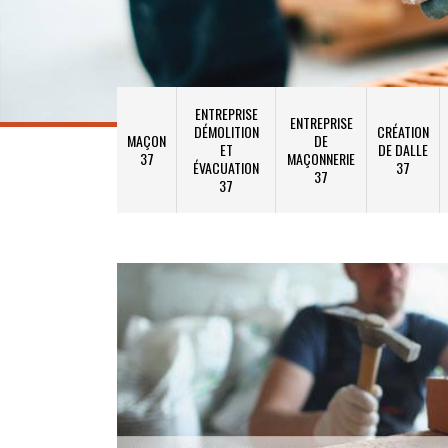
ENTREPRISE
ENTREPRISE
DÉMOLITION
CRÉATION
MAÇON
DE
ET
DE DALLE
37
MAÇONNERIE
ÉVACUATION
37
37
37