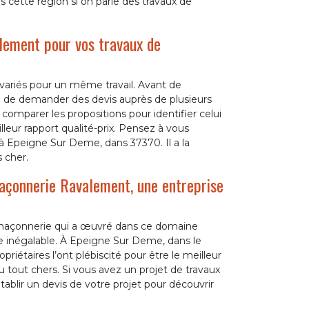
s cette région si on parle des travaux de
ement pour vos travaux de
variés pour un même travail. Avant de
é de demander des devis auprès de plusieurs
comparer les propositions pour identifier celui
lleur rapport qualité-prix. Pensez à vous
 Epeigne Sur Deme, dans 37370. Il a la
s cher.
açonnerie Ravalement, une entreprise
é
maçonnerie qui a œuvré dans ce domaine
ce inégalable. À Epeigne Sur Deme, dans le
priétaires l’ont plébiscité pour être le meilleur
 du tout chers. Si vous avez un projet de travaux
tablir un devis de votre projet pour découvrir