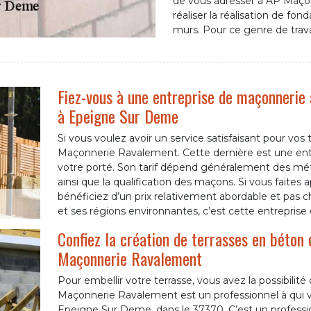
de vous adresser à AP Maçon
réaliser la réalisation de fon
murs. Pour ce genre de trava
Fiez-vous à une entreprise de maçonnerie
à Epeigne Sur Deme
Si vous voulez avoir un service satisfaisant pour vos
Maçonnerie Ravalement. Cette dernière est une entre
votre porté. Son tarif dépend généralement des méth
ainsi que la qualification des maçons. Si vous fait
bénéficiez d’un prix relativement abordable et pas 
et ses régions environnantes, c’est cette entreprise q
Confiez la création de terrasses en béton 
Maçonnerie Ravalement
Pour embellir votre terrasse, vous avez la possibilit
Maçonnerie Ravalement est un professionnel à qui v
Epeigne Sur Deme, dans le 37370. C’est un professio