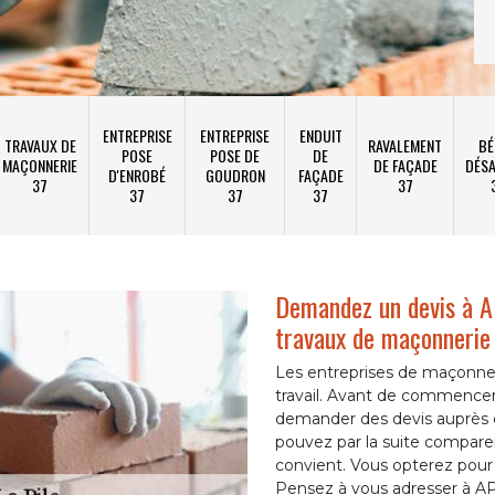
ENTREPRISE
ENTREPRISE
ENDUIT
TRAVAUX DE
RAVALEMENT
BÉ
POSE
POSE DE
DE
MAÇONNERIE
DE FAÇADE
DÉSA
D'ENROBÉ
GOUDRON
FAÇADE
37
37
37
37
37
Demandez un devis à A
travaux de maçonneri
Les entreprises de maçonner
travail. Avant de commencer 
demander des devis auprès d
pouvez par la suite comparer 
convient. Vous opterez pour ce
Pensez à vous adresser à A