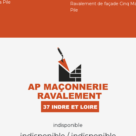
 Pile
Ravalement de façade Cinq Ma
Pile
indisponible
indisponible
/
indisponible