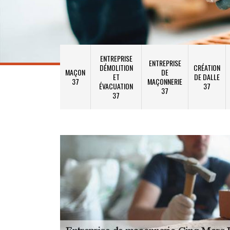
ENTREPRISE
ENTREPRISE
DÉMOLITION
CRÉATION
MAÇON
DE
ET
DE DALLE
37
MAÇONNERIE
ÉVACUATION
37
37
37