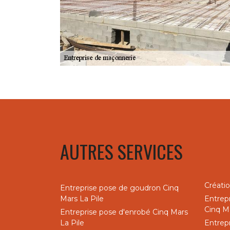
AUTRES SERVICES
Créatio
Entreprise pose de goudron Cinq
Mars La Pile
Entrep
Cinq Ma
Entreprise pose d'enrobé Cinq Mars
La Pile
Entrep