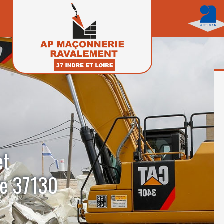
et
ce 37130