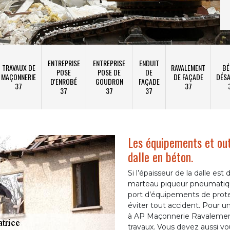
ENTREPRISE
ENTREPRISE
ENDUIT
TRAVAUX DE
RAVALEMENT
BÉ
POSE
POSE DE
DE
MAÇONNERIE
DE FAÇADE
DÉSA
D'ENROBÉ
GOUDRON
FAÇADE
37
37
37
37
37
Les équipements et out
dalle en béton.
Si l’épaisseur de la dalle es
marteau piqueur pneumatique 
port d’équipements de protec
éviter tout accident. Pour u
à AP Maçonnerie Ravalement
travaux. Vous devez aussi vo