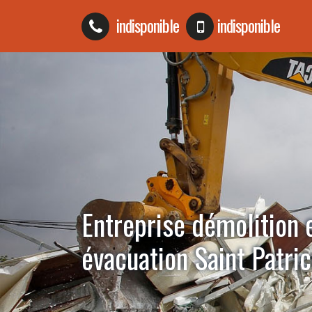
indisponible
indisponible
Entreprise démolition 
évacuation Saint Patri