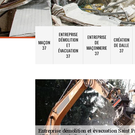
ENTREPRISE
ENTREPRISE
DÉMOLITION
CRÉATION
MAÇON
DE
ET
DE DALLE
37
MAÇONNERIE
ÉVACUATION
37
37
37