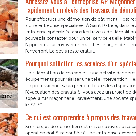
Adressez-vous à l’entreprise AP Maçonner
rapidement un devis des travaux de démoli
Pour effectuer une démolition de bâtiment, il est
à une entreprise spécialisée. À Saint Patrice, dans
entreprise spécialisée dans les travaux de démolitio
pouvez la contacter pour un tel service et elle établi
l’appeler ou lui envoyer un mail. Les chargés de cl
l’enverront Le devis reste gratuit.
Pourquoi solliciter les services d’un spéc
Une démolition de maison est une activité dangereu
équipements pour réaliser une telle intervention, il e
Un professionnel saura prendre toutes les disposition
l’évacuation des gravats. Si vous avez un projet de dé
appel à AP Maçonnerie Ravalement, une société spéc
le 37130.
Ce qui est comprendre à propos des travau
Si un projet de démolition est mis en œuvre, la sécur
opération doit être confiée à une entreprise expér