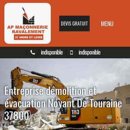
MENU
DEVIS GRATUIT
indisponible
indisponible
Entreprise démolition et
évacuation Noyant De Touraine
37800