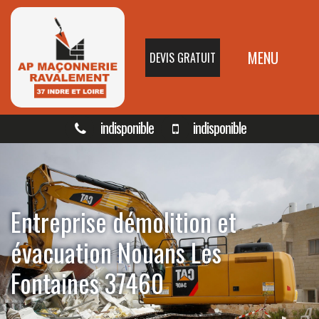
MENU
DEVIS GRATUIT
indisponible
indisponible
Entreprise démolition et
évacuation Nouans Les
Fontaines 37460