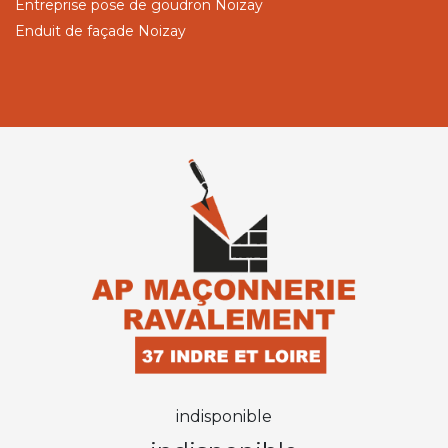
Entreprise pose de goudron Noizay
Enduit de façade Noizay
indisponible