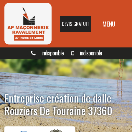
MENU
DEVIS GRATUIT
indisponible
indisponible
Entreprise création de dalle
Rouziers De Touraine 37360