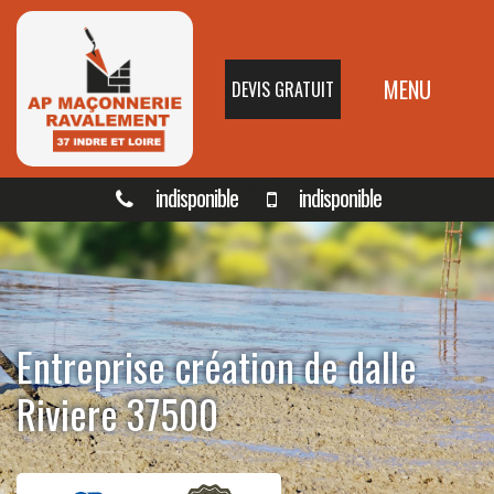
MENU
DEVIS GRATUIT
indisponible
indisponible
Entreprise création de dalle
Riviere 37500