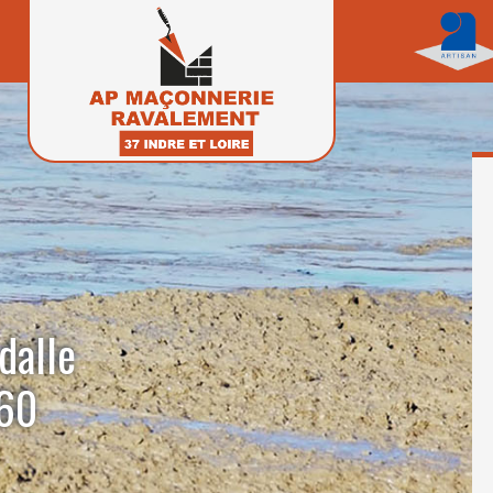
dalle
160