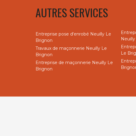
AUTRES SERVICES
Entrep
Entreprise pose d'enrobé Neuilly Le
Neuill
Brignon
Entrepr
Travaux de maçonnerie Neuilly Le
Le Bri
Brignon
Entrep
Entreprise de maçonnerie Neuilly Le
Brigno
Brignon