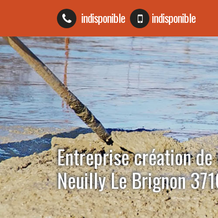
indisponible
indisponible
Entreprise création de 
Neuilly Le Brignon 37