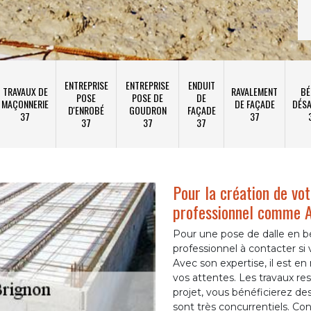
ENTREPRISE
ENTREPRISE
ENDUIT
TRAVAUX DE
RAVALEMENT
BÉ
POSE
POSE DE
DE
MAÇONNERIE
DE FAÇADE
DÉSA
D'ENROBÉ
GOUDRON
FAÇADE
37
37
37
37
37
Pour la création de vot
professionnel comme 
Pour une pose de dalle en 
professionnel à contacter si 
Avec son expertise, il est e
vos attentes. Les travaux re
projet, vous bénéficierez des 
sont très concurrentiels. Con