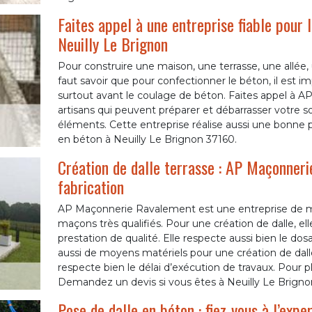
Faites appel à une entreprise fiable pour 
Neuilly Le Brignon
Pour construire une maison, une terrasse, une allée, u
faut savoir que pour confectionner le béton, il est i
surtout avant le coulage de béton. Faites appel à 
artisans qui peuvent préparer et débarrasser votre s
éléments. Cette entreprise réalise aussi une bonne pr
en béton à Neuilly Le Brignon 37160.
Création de dalle terrasse : AP Maçonner
fabrication
AP Maçonnerie Ravalement est une entreprise de m
maçons très qualifiés. Pour une création de dalle, e
prestation de qualité. Elle respecte aussi bien le do
aussi de moyens matériels pour une création de dalle r
respecte bien le délai d’exécution de travaux. Pour pl
Demandez un devis si vous êtes à Neuilly Le Brignon
Pose de dalle en béton : fiez-vous à l’ex